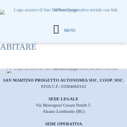
MENU
ABITARE
LINEE GUIDA LINGUAGGIO INCLUSIVO E
SAN MARTINO PROGETTO AUTONOMIA SOC. COOP. SOC.
DI GENERE
P.IVA C.F.: 02004060162
Abbiamo scelto di fare un passo importante: la Cooperativa San
Martino Progetto Autonomia ha costrui...
SEDE LEGALE
Via Monsignor Cesare Patelli 5
Alzano Lombardo (BG)
SEDE OPERATIVA