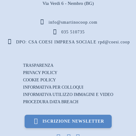
Via Verdi 6 - Nembro (BG)
info@smartinocoop.com
035 510735
DPO: CSA COESI IMPRESA SOCIALE rpd@coesi.coop
TRASPARENZA
PRIVACY POLICY
COOKIE POLICY
INFORMATIVA PER COLLOQUI
INFORMATIVA UTILIZZO IMMAGINI E VIDEO
PROCEDURA DATA BREACH
CERCHIAMO PERSONALE!
CERCHIAMO PERSONALE!
Cerchiamo persone SMARTine, curiose, con la voglia di
ISCRIZIONE NEWSLETTER
mettersi in Gioco, di imparare cose nuove, di ...
CERCHIAMO PERSONALE
Cerchiamo persone SMARTine, curiose, con la voglia di
mettersi in Gioco, di imparare cose nuove, di ...
Cerchiamo persone SMARTine, curiose, con la voglia di