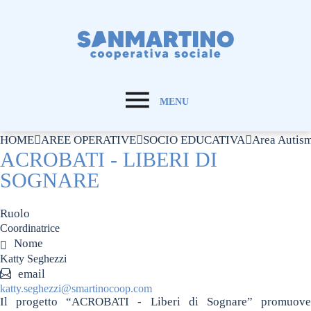
MENU
HOME
AREE OPERATIVE
SOCIO EDUCATIVA
Area Autis
ACROBATI - LIBERI DI
SOGNARE
Ruolo
Coordinatrice
Nome
Katty Seghezzi
email
katty.seghezzi@smartinocoop.com
Il progetto “ACROBATI - Liberi di Sognare” promuove